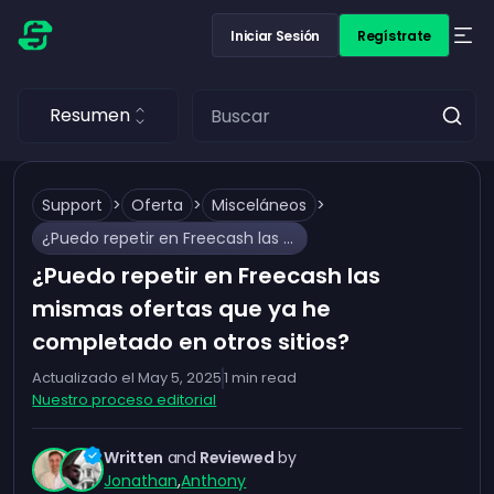
Iniciar Sesión
Regístrate
Resumen
Support
>
Oferta
>
Misceláneos
>
¿Puedo repetir en Freecash las mismas ofertas que ya he completado en otros sitios?
¿Puedo repetir en Freecash las
mismas ofertas que ya he
completado en otros sitios?
Actualizado el
May 5, 2025
1
min read
Nuestro proceso editorial
Written
and
Reviewed
by
Jonathan
,
Anthony