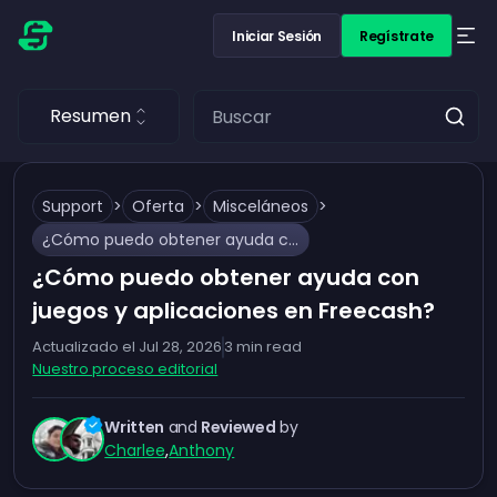
Iniciar Sesión
Regístrate
Resumen
Support
>
Oferta
>
Misceláneos
>
¿Cómo puedo obtener ayuda con juegos y aplicaciones en Freecash?
¿Cómo puedo obtener ayuda con
juegos y aplicaciones en Freecash?
Actualizado el
Jul 28, 2026
3
min read
Nuestro proceso editorial
Written
and
Reviewed
by
Charlee
,
Anthony