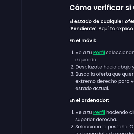
Cómo verificar si
El estado de cualquier of
'Pendiente'
. Aquí te explic
En el móvil:
Ve a tu
Perfil
seleccionand
izquierda.
Desplázate hacia abajo y 
Busca la oferta que quier
extremo derecho para ve
estado actual.
En el ordenador:
Ve a tu
Perfil
haciendo cl
superior derecha.
Selecciona la pestaña 'Of
columna del extremo de