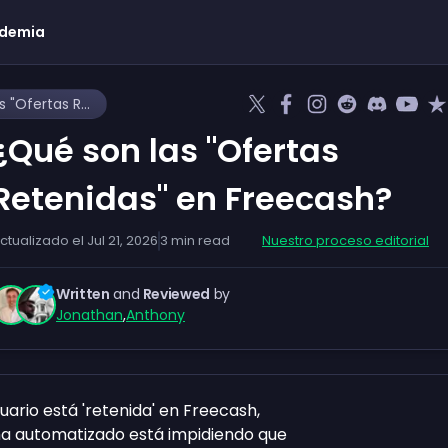
demia
¿Qué son las "Ofertas Retenidas" en Freecash?
¿Qué son las "Ofertas
Retenidas" en Freecash?
ctualizado el
Jul 21, 2026
3
min read
Nuestro proceso editorial
Written
and
Reviewed
by
Jonathan
,
Anthony
ario está 'retenida' en Freecash,
ema automatizado está impidiendo que