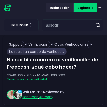
Iniciar Sesión
Regístrate
Resumen
Support
>
Verificación
>
Otras Verificaciones
>
No recibí un correo de verificación de Freecash, ¿qué debo hacer?
No recibí un correo de verificación de
Freecash, ¿qué debo hacer?
Actualizado el
May 10, 2025
1
min read
Nuestro proceso editorial
Written
and
Reviewed
by
Jonathan
,
Anthony