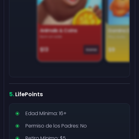
Animals & Coins
Domino Dre
Earn on side
Play daily
$13
$9
Game
LifePoints
Edad Mínima: 16+
Permiso de los Padres: No
Retiro Mínimo: $5