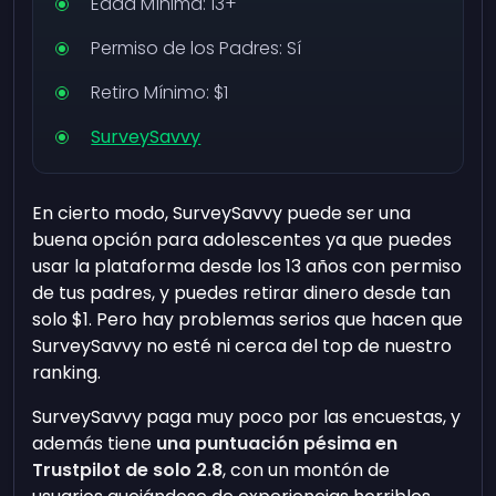
Edad Mínima: 13+
Permiso de los Padres: Sí
Retiro Mínimo: $1
SurveySavvy
En cierto modo, SurveySavvy puede ser una
buena opción para adolescentes ya que puedes
usar la plataforma desde los 13 años con permiso
de tus padres, y puedes retirar dinero desde tan
solo $1. Pero hay problemas serios que hacen que
SurveySavvy no esté ni cerca del top de nuestro
ranking.
SurveySavvy paga muy poco por las encuestas, y
además tiene
una puntuación pésima en
Trustpilot de solo 2.8
, con un montón de