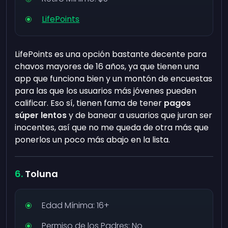
LifePoints
LifePoints es una opción bastante decente para
chavos mayores de 16 años, ya que tienen una
app que funciona bien y un montón de encuestas
para las que los usuarios más jóvenes pueden
calificar. Eso sí, tienen fama de tener
pagos
súper lentos
y de banear a usuarios que juran ser
inocentes, así que no me queda de otra más que
ponerlos un poco más abajo en la lista.
Toluna
Edad Mínima: 16+
Permiso de los Padres: No