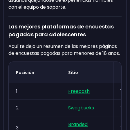
usuarios quejándose de experiencias horribles
con el equipo de soporte.
Las mejores plataformas de encuestas
pagadas para adolescentes
Aquí te dejo un resumen de las mejores páginas
de encuestas pagadas para menores de 18 años.
Posición
Sitio
Eda
1
Freecash
16+
2
Swagbucks
13+
Branded
3
17+