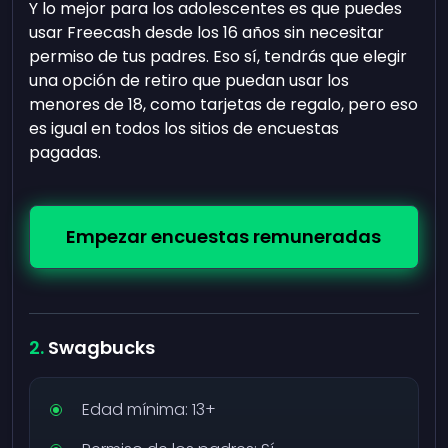
Y lo mejor para los adolescentes es que puedes
usar Freecash desde los 16 años sin necesitar
permiso de tus padres. Eso sí, tendrás que elegir
una opción de retiro que puedan usar los
menores de 18, como tarjetas de regalo, pero eso
es igual en todos los sitios de encuestas
pagadas.
Empezar encuestas remuneradas
Swagbucks
Edad mínima: 13+