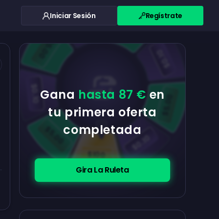
Iniciar Sesión
Regístrate
$0.10
$5.00
$5.00
$0.10
$0.10
Gana
hasta 87 €
en
$5.00
tu primera oferta
completada
$5.00
$0.10
$100
Gira La Ruleta