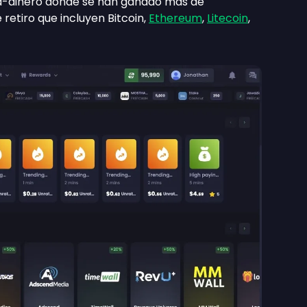
a-dinero donde se han ganado más de
retiro que incluyen Bitcoin,
Ethereum
,
Litecoin
,