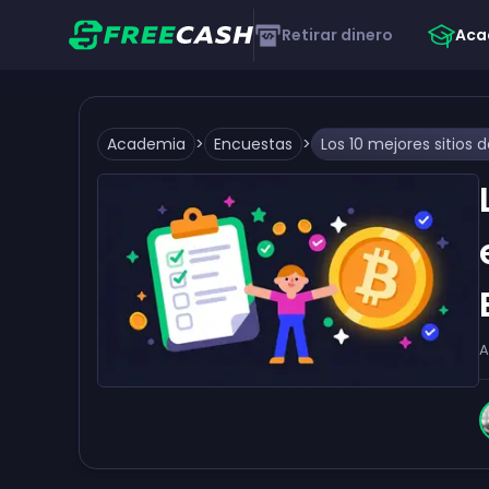
Retirar dinero
Aca
Academia
>
Encuestas
>
A