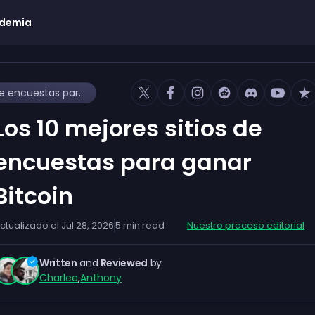
demia
Los 10 mejores sitios de encuestas para ganar Bitcoin
Los 10 mejores sitios de
encuestas para ganar
Bitcoin
ctualizado el
Jul 28, 2026
5
min read
Nuestro proceso editorial
Written
and
Reviewed
by
Charlee
,
Anthony