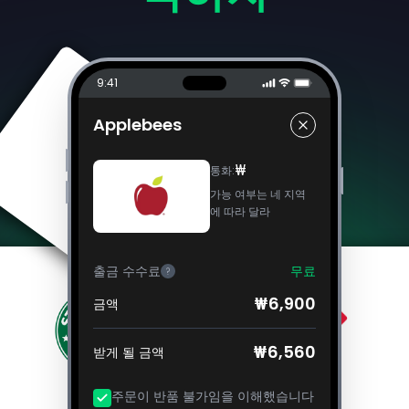
9:41
Applebees
₩
통화
:
가능 여부는 네 지역
에 따라 달라
출금 수수료
무료
?
₩6,900
금액
₩6,560
받게 될 금액
주문이 반품 불가임을 이해했습니다