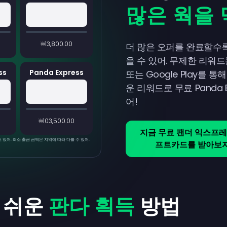
많은 웍을
₩13,800.00
더 많은 오퍼를 완료할수록 
을 수 있어. 무제한 리워드를 모
ss
Panda Express
또는 Google Play를
운 리워드로 무료 Panda 
어!
₩103,500.00
지금 무료 팬더 익스프레
있어. 최소 출금 금액은 지역에 따라 다를 수 있어.
프트카드를 받아보
 쉬운
판다 획득
방법