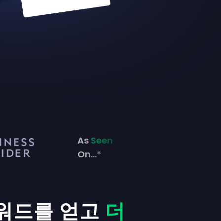
As
Seen
On...*
리워드를 얻고
더