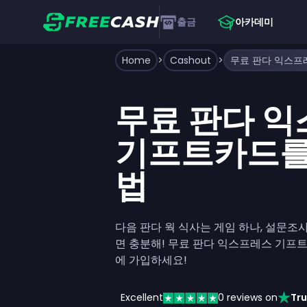
출금
아카데미
Home
>
Cashout
>
무료 판다 
기프트카드를
법
다음 판다 웍 식사는 게임 하나, 설문조사
면 충분해! 무료 판다 익스프레스 기프트
에 가입하세요!
Excellent
0
reviews on
Tru