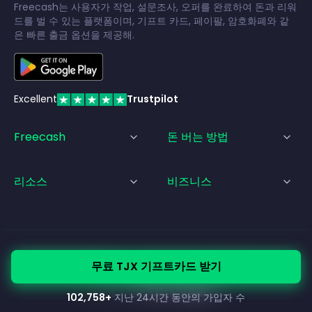
Freecash는 사용자가 작업, 설문조사, 오퍼를 완료하여 돈과 리워
드를 벌 수 있는 플랫폼이며, 기프트 카드, 페이팔, 암호화폐와 같
은 빠른 출금 옵션을 제공해.
Excellent
Trustpilot
Freecash
돈 버는 방법
리소스
비즈니스
© Freecash
2026
•
서비스 약관
•
개인정보 처리방침
•
쿠키 정책
무료 TJX 기프트카드 받기
•
법적 고지
102,758
+
지난 24시간 동안의 가입자 수