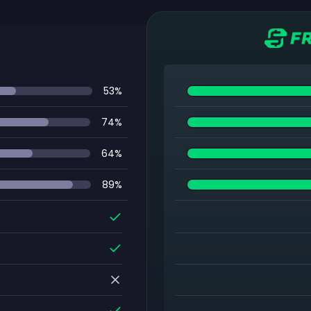
53
%
74
%
64
%
89
%