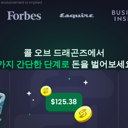
or endorsement is implied.
콜 오브 드래곤즈에서
가지 간단한 단계로
돈을 벌어보세
$125.38
C
a
o
D
a
g
o
n
s