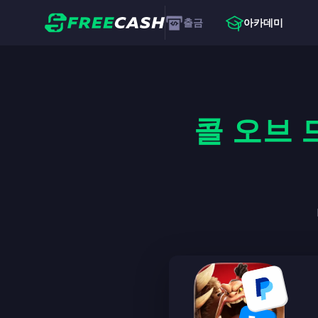
출금
아카데미
콜 오브