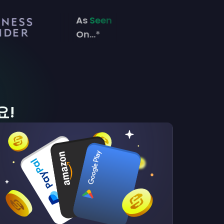
As
Seen
On...*
요!