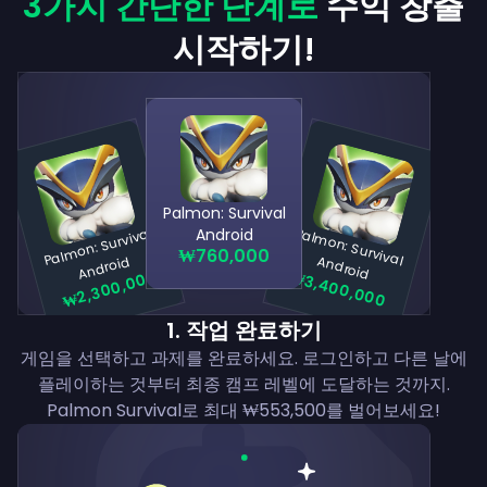
3가지 간단한 단계로
수익 창출
시작하기!
Palmon: Survival
al
m
o
n:
S
urviv
al
A
n
dr
oi
Pa
lm
o
n
: S
u
rviva
n
d
ro
Android
₩760,000
P
d
l A
id
₩3,400,000
₩2,300,000
1
.
작업 완료하기
게임을 선택하고 과제를 완료하세요. 로그인하고 다른 날에
플레이하는 것부터 최종 캠프 레벨에 도달하는 것까지.
Palmon Survival로 최대 ₩553,500를 벌어보세요!