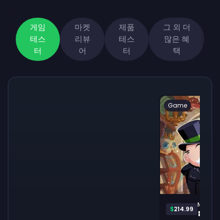
게임
마켓
제품
그 외 더
테스
리뷰
테스
많은 혜
터
어
터
택
Game
Monopo
$
214.99