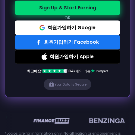
Sign Up & Start Earning
OR
회원가입하기 Google
회원가입하기 Facebook
회원가입하기 Apple
최고에요!
304k개의 리뷰
Your Data is Secure
en
*Logos are for information only. No affiliation or endorsement is