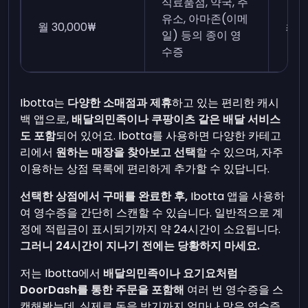
식료품점, 약국, 주
유소, 아마존(이메
월 30,000₩
최근
일) 등의 종이 영
수증
Ibotta는
다양한 소매점과 제휴
하고 있는 편리한 캐시
백 앱으로,
배달의민족이나 쿠팡이츠 같은 배달 서비스
도 포함
되어 있어요. Ibotta를 사용하면 다양한 카테고
리에서
원하는 매장을 찾아보고 선택
할 수 있으며, 자주
이용하는 상점 목록에 편리하게 추가할 수 있답니다.
선택한 상점에서 구매를 완료한 후,
Ibotta 앱을 사용하
여 영수증을 간단히 스캔할 수 있습니다. 일반적으로 계
정에 적립금이 표시되기까지 약 24시간이 소요됩니다.
그러니 24시간이 지나기 전에는 당황하지 마세요.
저는 Ibotta에서
배달의민족이나 요기요처럼
DoorDash를 통한 주문을 포함해
여러 번 영수증을 스
캔해봤는데, 실제로 돈을 받기까지 얼마나 많은 영수증