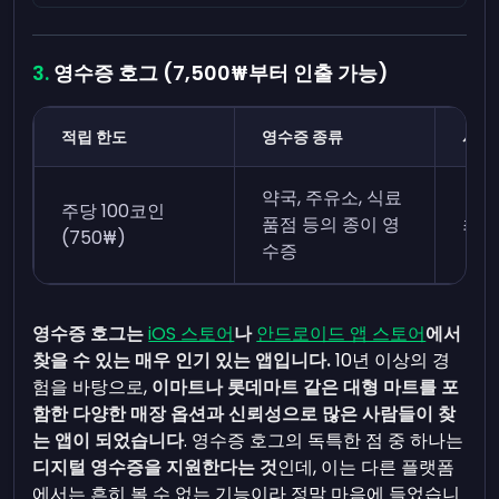
영수증 호그 (7,500₩부터 인출 가능)
적립 한도
영수증 종류
시간
약국, 주유소, 식료
주당 100코인
품점 등의 종이 영
최근
(750₩)
수증
영수증 호그는
iOS 스토어
나
안드로이드 앱 스토어
에서
찾을 수 있는 매우 인기 있는 앱입니다.
10년 이상의 경
험을 바탕으로,
이마트나 롯데마트 같은 대형 마트를 포
함한 다양한 매장 옵션과 신뢰성으로 많은 사람들이 찾
는 앱이 되었습니다
. 영수증 호그의 독특한 점 중 하나는
디지털 영수증을 지원한다는 것
인데, 이는 다른 플랫폼
에서는 흔히 볼 수 없는 기능이라 정말 마음에 들었습니