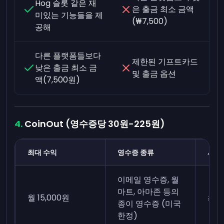
Hog 슬롯 같은 재
은 출금 최소 금액
미있는 기능들을 제
(₩7,500)
공해
다른 플랫폼들보다
제한된 기프트카드
낮은 출금 최소 금
및 출금 옵션
액(7,500원)
CoinOut (영수증당 30원-225원)
최대 수익
영수증 종류
시간
이메일 영수증, 월
마트, 아마존 등의
월 15,000원
최근
종이 영수증 (미국
한정)