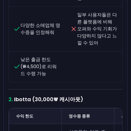
일부 사용자들은 다
른 플랫폼에 비해
다양한 소매업체 영
오퍼와 수익 기회가
수증을 인정해줘
다양하지 않다고 느
낄 수 있어
낮은 출금 한도
(₩4,500)로 리워
드 수령 가능
Ibotta (30,000₩ 캐시아웃)
수익 한도
영수증 종류
시간