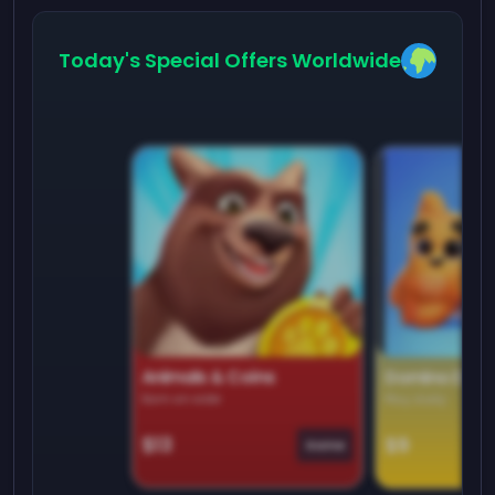
Today's Special Offers Worldwide
Animals & Coins
Domino Dre
Earn on side
Play daily
$13
$9
Game