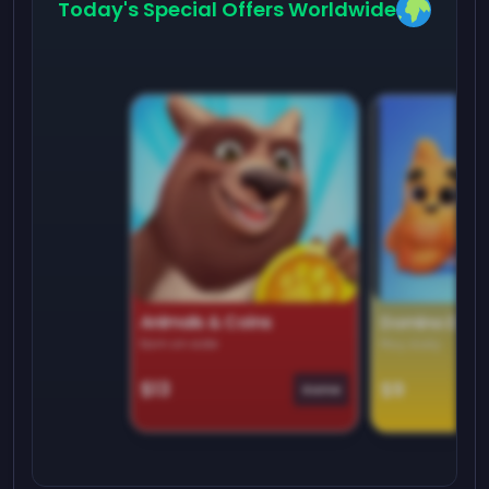
Today's Special Offers Worldwide
Animals & Coins
Domino Dre
Earn on side
Play daily
$13
$9
Game