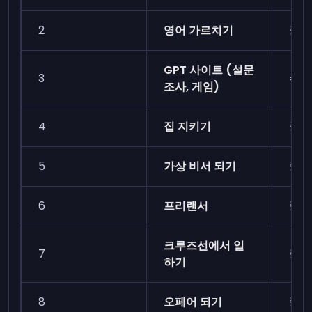
2
영어 가르치기
중간
GPT 사이트 (설문
3
쉬움
조사, 게임)
4
집 지키기
중간
5
가상 비서 되기
중간
6
프리랜서
중간
크루즈선에서 일
7
중간
하기
8
오페어 되기
중간