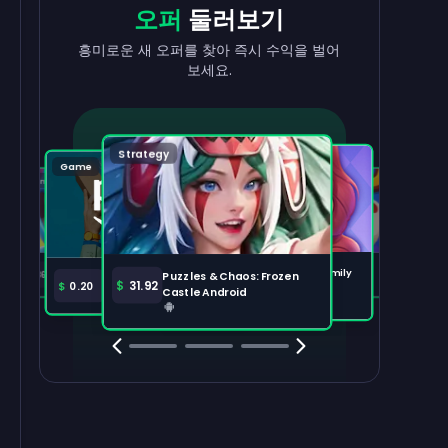
현금으로
출금
리워드
받기
오퍼
둘러보기
수익을 빠르고 간편하게 현금화하세요.
태스크를 완료하고 잔액이 늘어나는 걸
흥미로운 새 오퍼를 찾아 즉시 수익을 벌어
지켜보세요.
보세요.
출금하기
100,000
Strategy
Puzzle
Game
Game
Tabletop
주요 오퍼
전체 보기
Disney Solitaire
Bingo Dice iOS
Merge Help: Warm Family
$
36.97
$
36.02
Puzzles & Chaos: Frozen
Amazon Prime
$
30.00
$
31.92
$
0.20
Android
Castle Android
Clash Royale
Clash Of Clans
Brawl Stars
Coin Mast