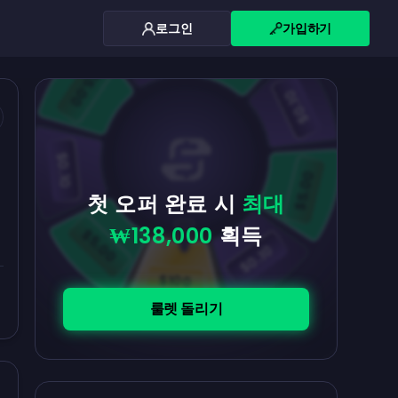
로그인
가입하기
$0.10
$5.00
$5.00
$0.10
$0.10
$5.00
첫 오퍼 완료 시
최대
₩138,000
획득
$5.00
$0.10
$100
룰렛 돌리기