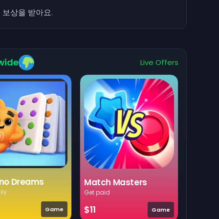
0
보상을 받아요.
wide
Live Offers
no Dreams
Match Masters
ily
Get paid
$11
Game
Game