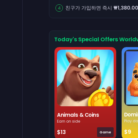
친구가 가입하면 즉시
₩1,380.0
Today's Special Offers World
Domi
Animals & Coins
Play da
Earn on side
$9
$13
Game