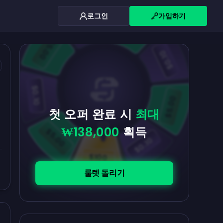
로그인
가입하기
$0.10
$5.00
$5.00
$0.10
$0.10
$5.00
첫 오퍼 완료 시
최대
₩138,000
획득
$5.00
$0.10
$100
룰렛 돌리기