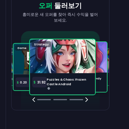
현금으로
출금
리워드
받기
오퍼
둘러보기
수익을 빠르고 간편하게 현금화하세요.
태스크를 완료하고 잔액이 늘어나는 걸
흥미로운 새 오퍼를 찾아 즉시 수익을 벌어
지켜보세요.
보세요.
출금하기
100,000
Strategy
Puzzle
Game
Game
Tabletop
주요 오퍼
전체 보기
Disney Solitaire
Bingo Dice iOS
Merge Help: Warm Family
$
36.97
$
36.02
Puzzles & Chaos: Frozen
Amazon Prime
$
30.00
$
31.92
$
0.20
Android
Castle Android
Clash Royale
Clash Of Clans
Brawl Stars
Coin Mast