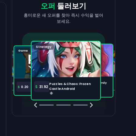
현금으로
출금
리워드
받기
오퍼
둘러보기
수익을 빠르고 간편하게 현금화하세요.
태스크를 완료하고 잔액이 늘어나는 걸
흥미로운 새 오퍼를 찾아 즉시 수익을 벌어
지켜보세요.
보세요.
출금하기
100,000
Strategy
Puzzle
Game
Game
Tabletop
주요 오퍼
전체 보기
Disney Solitaire
Bingo Dice iOS
Merge Help: Warm Family
$
36.97
$
36.02
Puzzles & Chaos: Frozen
Amazon Prime
$
30.00
$
31.92
$
0.20
Android
Castle Android
Clash Royale
Clash Of Clans
Brawl Stars
Coin Mast