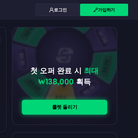
로그인
가입하기
$0.10
$5.00
$5.00
$0.10
$0.10
$5.00
첫 오퍼 완료 시
최대
₩138,000
획득
$5.00
$0.10
$100
룰렛 돌리기