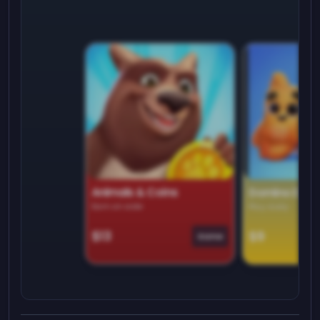
Animals & Coins
Domino Dre
Earn on side
Play daily
$13
$9
Game