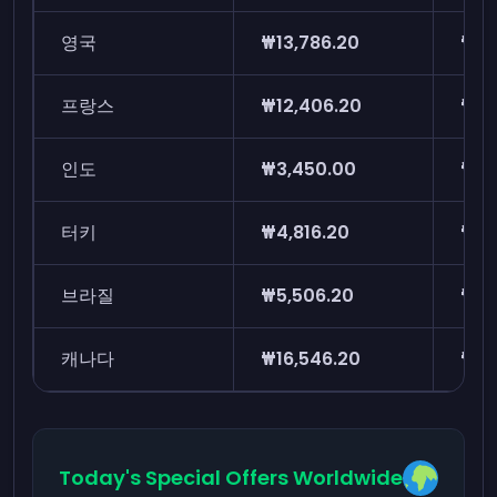
영국
₩13,786.20
₩9,
프랑스
₩12,406.20
₩7,
인도
₩3,450.00
₩2,
터키
₩4,816.20
₩3,
브라질
₩5,506.20
₩4,
캐나다
₩16,546.20
₩11
Today's Special Offers Worldwide