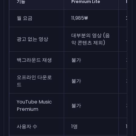
기능
Premium Lite
Pre
월 요금
11,985₩
20,
대부분의 영상 (음
광고 없는 영상
모든
악 콘텐츠 제외)
백그라운드 재생
불가
가능
오프라인 다운로
불가
가능
드
YouTube Music
불가
가능
Premium
사용자 수
1명
1명