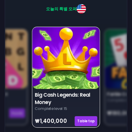
오늘의 특별 오퍼
unt
Farkle Car
Big Cash Legends: Real
Complete leve
Money
Complete level 15
₩180,00
Puzzle
₩1,400,000
Tabletop