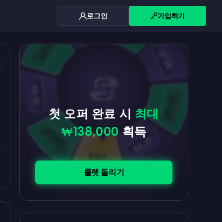
로그인
가입하기
$0.10
$5.00
$5.00
$0.10
$0.10
$5.00
첫 오퍼 완료 시
최대
₩138,000
획득
$5.00
$0.10
$100
룰렛 돌리기