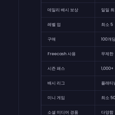
데일리 배시 보상
일일 최
레벨 업
최소 5
구매
100개
Freecash 사용
무제한
시즌 패스
1,000+
배시 리그
플래티넘
미니 게임
최소 5
소셜 미디어 경품
다양함