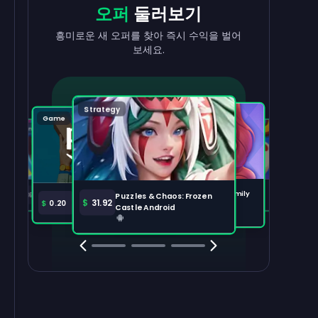
현금으로
출금
리워드
받기
오퍼
둘러보기
수익을 빠르고 간편하게 현금화하세요.
태스크를 완료하고 잔액이 늘어나는 걸
흥미로운 새 오퍼를 찾아 즉시 수익을 벌어
지켜보세요.
보세요.
출금하기
100,000
Strategy
Puzzle
Game
Game
Tabletop
주요 오퍼
전체 보기
Disney Solitaire
Bingo Dice iOS
Merge Help: Warm Family
$
36.97
$
36.02
Puzzles & Chaos: Frozen
Amazon Prime
$
30.00
$
31.92
$
0.20
Android
Castle Android
Clash Royale
Clash Of Clans
Brawl Stars
Coin Mast