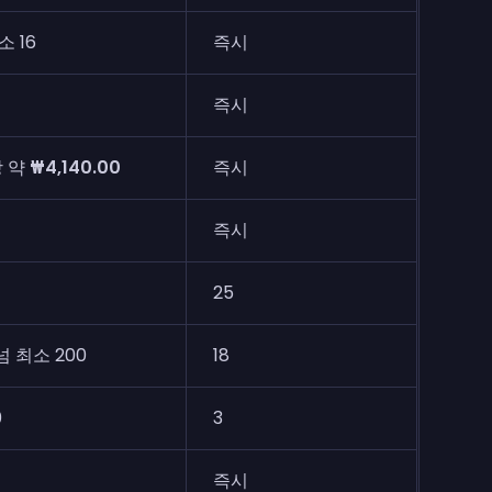
소 16
즉시
즉시
당 약
₩4,140.00
즉시
즉시
25
 최소 200
18
0
3
즉시