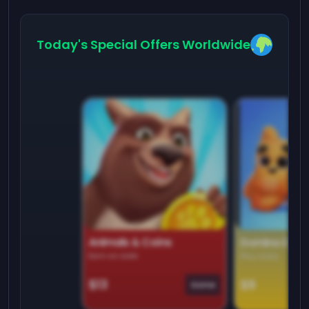
Today's Special Offers Worldwide
Animals & Coins
Domino Dre
Earn on side
Play daily
$13
$9
Game