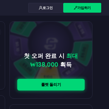
로그인
가입하기
$0.10
$5.00
$5.00
$0.10
$0.10
$5.00
첫 오퍼 완료 시
최대
₩138,000
획득
$5.00
$0.10
$100
룰렛 돌리기