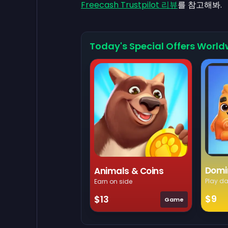
Freecash Trustpilot 리뷰
를 참고해봐.
Today's Special Offers World
Domi
Animals & Coins
Play da
Earn on side
$9
$13
Game