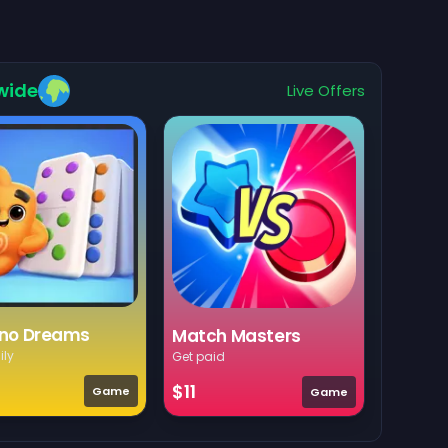
wide
Live Offers
no Dreams
Match Masters
ily
Get paid
$11
Game
Game