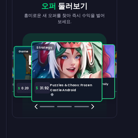
현금으로
출금
리워드
받기
오퍼
둘러보기
수익을 빠르고 간편하게 현금화하세요.
태스크를 완료하고 잔액이 늘어나는 걸
흥미로운 새 오퍼를 찾아 즉시 수익을 벌어
지켜보세요.
보세요.
출금하기
100,000
Strategy
Puzzle
Game
Game
Tabletop
주요 오퍼
전체 보기
Disney Solitaire
Bingo Dice iOS
Merge Help: Warm Family
$
36.97
$
36.02
Puzzles & Chaos: Frozen
Amazon Prime
$
30.00
$
31.92
$
0.20
Android
Castle Android
Clash Royale
Clash Of Clans
Brawl Stars
Coin Mast