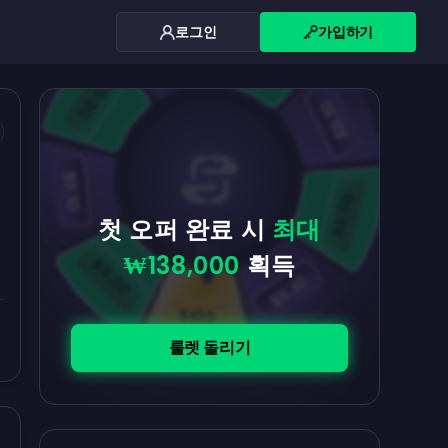
로그인
가입하기
$0.10
$5.00
$5.00
$0.10
$0.10
$5.00
첫 오퍼 완료 시
최대
₩138,000
획득
$5.00
$0.10
$100
룰렛 돌리기