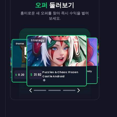
현금으로
출금
리워드
받기
오퍼
둘러보기
수익을 빠르고 간편하게 현금화하세요.
태스크를 완료하고 잔액이 늘어나는 걸
흥미로운 새 오퍼를 찾아 즉시 수익을 벌어
지켜보세요.
보세요.
출금하기
100,000
Strategy
Puzzle
Game
Game
Tabletop
주요 오퍼
전체 보기
Disney Solitaire
Bingo Dice iOS
Merge Help: Warm Family
$
36.97
$
36.02
Puzzles & Chaos: Frozen
Amazon Prime
$
30.00
$
31.92
$
0.20
Android
Castle Android
Clash Royale
Clash Of Clans
Brawl Stars
Coin Mast