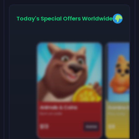
Today's Special Offers Worldwide
Animals & Coins
Domino Dre
Earn on side
Play daily
$13
$9
Game