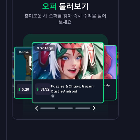
현금으로
출금
리워드
받기
오퍼
둘러보기
수익을 빠르고 간편하게 현금화하세요.
태스크를 완료하고 잔액이 늘어나는 걸
흥미로운 새 오퍼를 찾아 즉시 수익을 벌어
지켜보세요.
보세요.
출금하기
100,000
Strategy
Puzzle
Game
Game
Tabletop
주요 오퍼
전체 보기
Disney Solitaire
Bingo Dice iOS
Merge Help: Warm Family
$
36.97
$
36.02
Puzzles & Chaos: Frozen
Amazon Prime
$
30.00
$
31.92
$
0.20
Android
Castle Android
Clash Royale
Clash Of Clans
Brawl Stars
Coin Mast