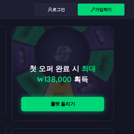
로그인
가입하기
$0.10
$5.00
$5.00
$0.10
$0.10
$5.00
첫 오퍼 완료 시
최대
₩138,000
획득
$5.00
$0.10
$100
룰렛 돌리기