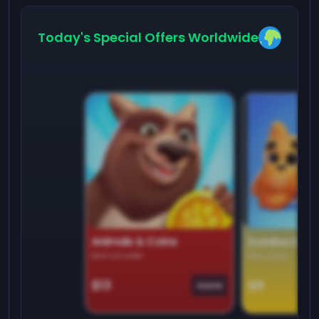
Today's Special Offers Worldwide
Animals & Coins
Domino Dre
Earn on side
Play daily
$13
$9
Game