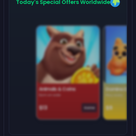
Today's Special Offers Worldwide
Animals & Coins
Domino Dre
Earn on side
Play daily
$13
$9
Game