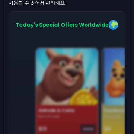
사용할 수 있어서 편리해요.
Today's Special Offers Worldwide
Animals & Coins
Domino Dre
Earn on side
Play daily
$13
$9
Game