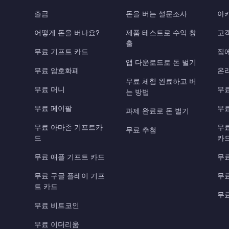
출금
돈을 버는 설문조사
아
어떻게 돈을 버나요?
제품 테스트로 수익 창
고
출
무료 기프트 카드
집
앱 다운로드로 돈 벌기
무료 암호화폐
온
무료 체험 완료하고 버
무료 머니
무
는 방법
무료 페이팔
무
과제 완료로 돈 벌기
무료 아마존 기프트카
무
무료 추첨
드
카
무료 애플 기프트 카드
무료
무료 구글 플레이 기프
무료
트 카드
무료
무료 비트코인
무료 이더리움