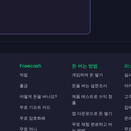
Freecash
돈 버는 방법
리
적립
게임하며 돈 벌기
실
출금
돈을 버는 설문조사
아
어떻게 돈을 버나요?
제품 테스트로 수익 창
고
출
무료 기프트 카드
집
앱 다운로드로 돈 벌기
무료 암호화폐
온
무료 체험 완료하고 버
무료 머니
무
는 방법