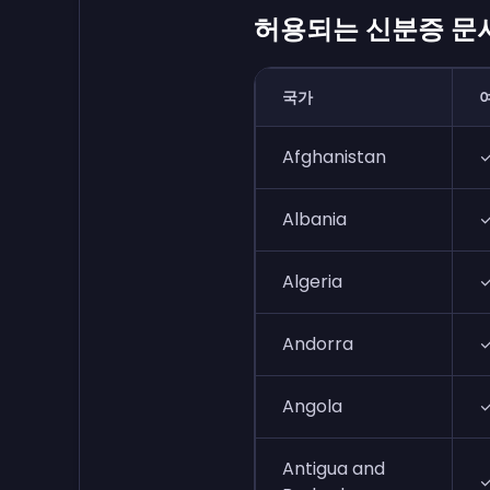
허용되는 신분증 문
국가
Afghanistan
Albania
Algeria
Andorra
Angola
Antigua and