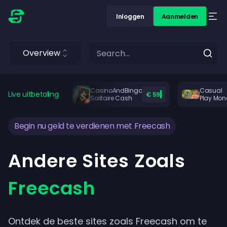
Inloggen
Aanmelden
Overview
CasinoAndBingo
Casual
Live uitbetaling
€ 59
Solitaire Cash
Play Mon
Begin nu geld te verdienen met Freecash
Andere Sites Zoals
Freecash
Ontdek de beste sites zoals Freecash om te