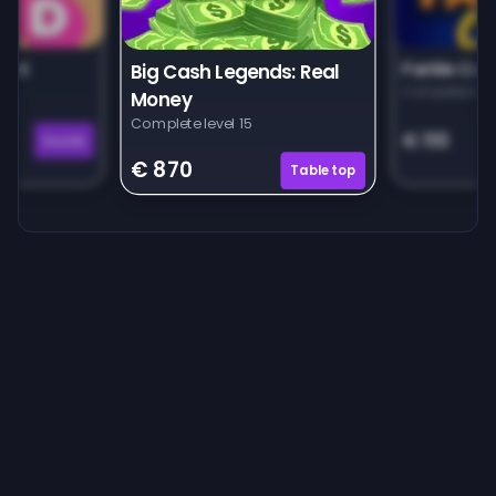
unt
Farkle Car
Big Cash Legends: Real
Complete leve
Money
Complete level 15
€ 110
Puzzle
€ 870
Tabletop