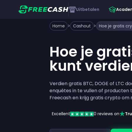
Uitbetalen
Acade
Home
>
Cashout
>
Hoe je gratis cr
Hoe je grat
kunt verdi
Verdien gratis BTC, DOGE of LTC do
enquêtes in te vullen of producten t
Freecash en krijg gratis crypto om 
Excellent
0
reviews on
Tru