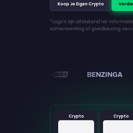
Koop Je Eigen Crypto
Verdie
*Logo's zijn uitsluitend ter informat
samenwerking of goedkeuring vero
en
Crypto
Crypto