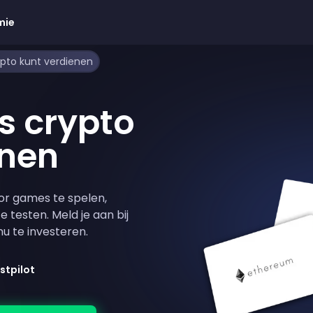
mie
ypto kunt verdienen
is crypto
enen
or games te spelen,
e testen. Meld je aan bij
nu te investeren.
stpilot