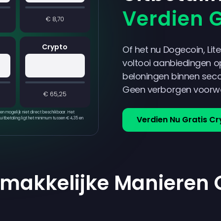
Verdien G
€ 8,70
Crypto
Of het nu Dogecoin, Lite
voltooi aanbiedingen o
beloningen binnen secon
Geen verborgen voorw
€ 65,25
 en mogelijk niet direct beschikbaar. Het
Verdien Nu Gratis C
uitbetaling ligt het minimum tussen € 4,35 en
emakkelijke Maniere