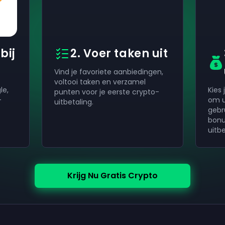
bij
2. Voer taken uit
Vind je favoriete aanbiedingen,
voltooi taken en verzamel
le,
Kies
punten voor je eerste crypto-
-
om u
uitbetaling.
gebr
bonu
uitb
Krijg Nu Gratis Crypto