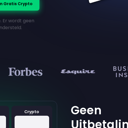
n Gratis Crypto
ie. Er wordt geen
ndersteld.
Geen
Crypto
Uitbetali