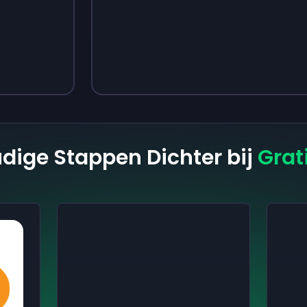
Sign up
Sign up
€ 3,05
€ 4,18
dige Stappen Dichter bij
Grat