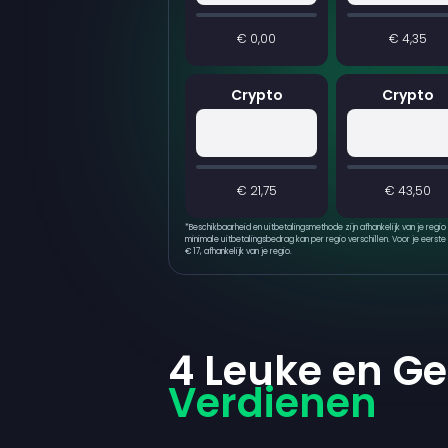
€ 0,00
€ 4,35
Crypto
Crypto
€ 21,75
€ 43,50
*
Beschikbaarheid en uitbetalingsmethode zijn afhankelijk van je regio
minimale uitbetalingsbedrag kan per regio verschillen. Voor je eerste 
€ 17, afhankelijk van je regio.
4 Leuke en G
Verdienen