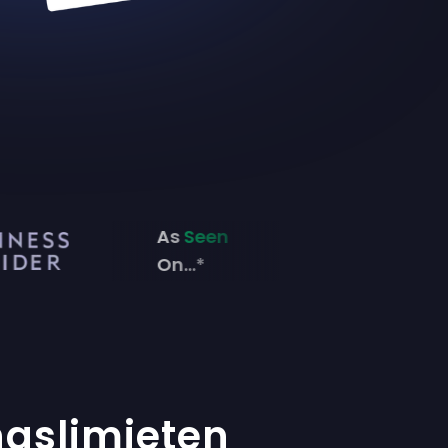
As
Seen
On...*
ngslimieten