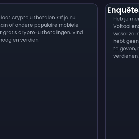
Enquêtes
aat crypto uitbetalen. Of je nu
Heb je men
in of andere populaire mobiele
Voltooi en
t gratis crypto-uitbetalingen. Vind
wissel ze i
hoog en verdien.
hebt geen
te geven, 
verdienen,
Monopoly Go!
Uno
$
215
$
10