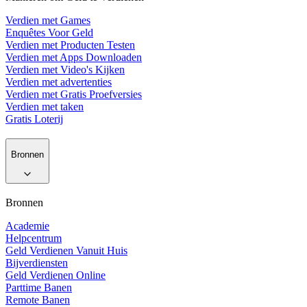
Verdien met Games
Enquêtes Voor Geld
Verdien met Producten Testen
Verdien met Apps Downloaden
Verdien met Video's Kijken
Verdien met advertenties
Verdien met Gratis Proefversies
Verdien met taken
Gratis Loterij
Bronnen
Bronnen
Academie
Helpcentrum
Geld Verdienen Vanuit Huis
Bijverdiensten
Geld Verdienen Online
Parttime Banen
Remote Banen