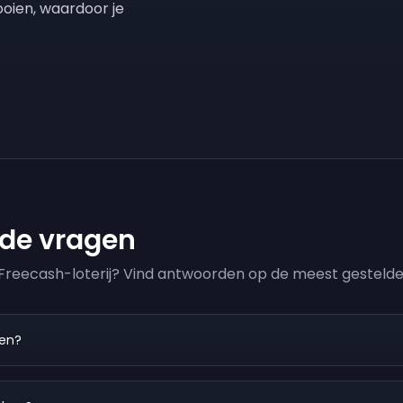
ooien, waardoor je
Sign up
Sign up
€ 0,09
€ 0,01
lde vragen
e Freecash-loterij? Vind antwoorden op de meest gestelde
pen?