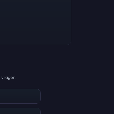
Sign up
Sign up
€ 0,04
€ 4,35
 vragen.