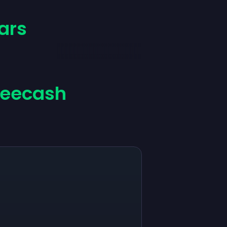
ars
reecash