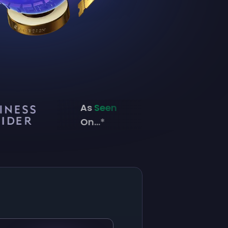
As
Seen
On...*