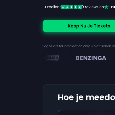
Excellent
0
reviews on
Tru
Koop Nu Je Tickets
*Logos are for information only. No affiliation 
en
Hoe je meedo