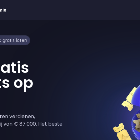
mie
 gratis loten
atis
ts op
ten verdienen,
j van € 87.000. Het beste