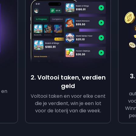
j
3.
2. Voltooi taken, verdien
geld
h en
au
Voltooi taken en voor elke cent
voo
die je verdient, win je een lot
Winn
voor de loterij van die week.
pe