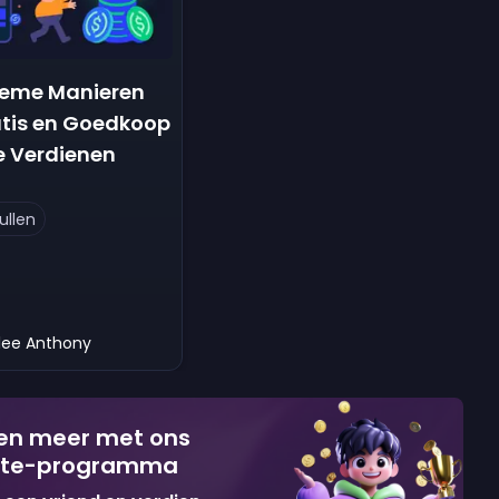
tieme Manieren
tis en Goedkoop
e Verdienen
ullen
lee Anthony
en meer met ons
iate-programma