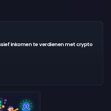
sief inkomen te verdienen met crypto