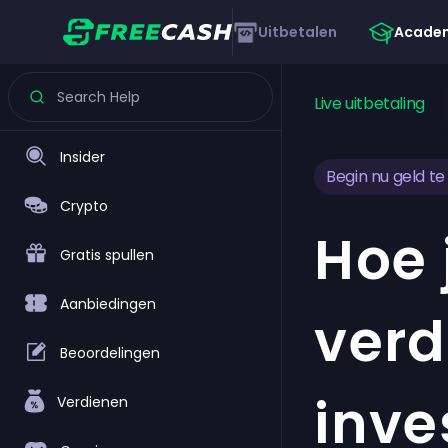
Uitbetalen
Acade
Live uitbetaling
Insider
Begin nu geld t
Crypto
Hoe 
Gratis spullen
Aanbiedingen
verd
Beoordelingen
inve
Verdienen