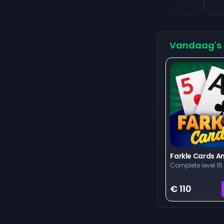
Vandaag's 
Farkle Cards A
Complete level 15
€ 110