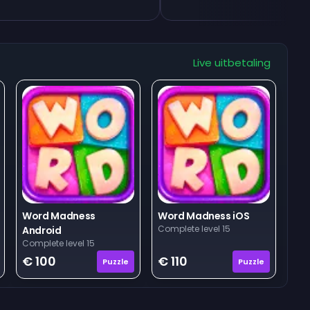
Live uitbetaling
Word Madness
Word Madness iOS
Complete level 15
Android
Complete level 15
€ 100
€ 110
Puzzle
Puzzle