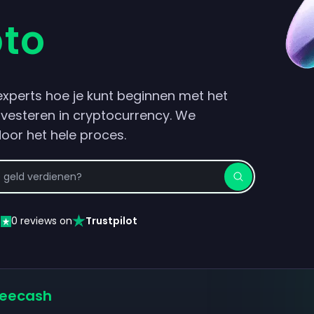
to
experts hoe je kunt beginnen met het
nvesteren in cryptocurrency. We
door het hele proces.
0
reviews on
Trustpilot
reecash