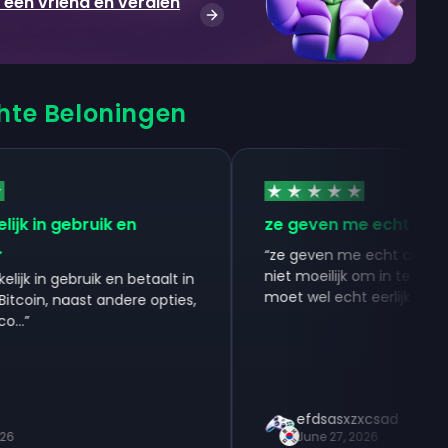
 een vriend en verdien
hte Beloningen
n gebruik en
ze geven me echt crypto
“
ze geven me echt crypto, enqu
niet moeilijk om in te vullen, ma
 gebruik en betaalt in
moet wel echt eerlijk ...
”
, naast andere opties,
efdsasxzxcsad
June 27, 2026