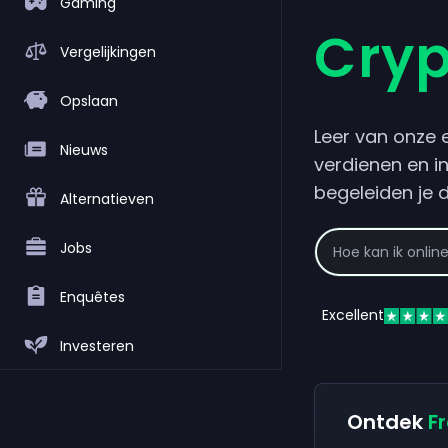
Gaming
Cryp
Vergelijkingen
Opslaan
Leer van onze 
Nieuws
verdienen en i
begeleiden je 
Alternatieven
Jobs
Enquêtes
Excellent
Investeren
Ontdek
F