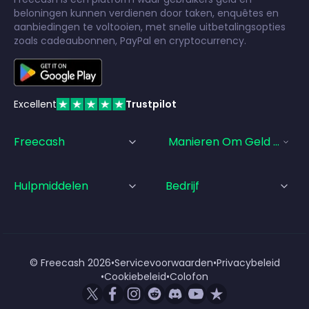
beloningen kunnen verdienen door taken, enquêtes en
aanbiedingen te voltooien, met snelle uitbetalingsopties
zoals cadeaubonnen, PayPal en cryptocurrency.
Excellent
Trustpilot
Freecash
Manieren Om Geld Te Ve
Hulpmiddelen
Bedrijf
© Freecash
2026
•
Servicevoorwaarden
•
Privacybeleid
•
Cookiebeleid
•
Colofon