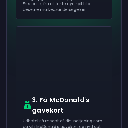
Freecash, fra at teste nye spil til at
besvare markedsundersøgelser.
Aktivér din
Aktivér din
Aktivér din
400 kr.
200 kr.
70 kr.
Gavekort
Gavekort
Gavekort
now
now
now
Du har modtaget din
Du har modtaget din
Du har modtaget din
400 kr.
200 kr.
70 kr.
gavekort. Brug det på
gavekort. Brug det
gavekort. Brug det på
din konto.
din konto.
på din konto.
3. Få McDonald's
gavekort
Udbetal så meget af din indtjening som
du vil i McDonald's gavekort og nyd det.