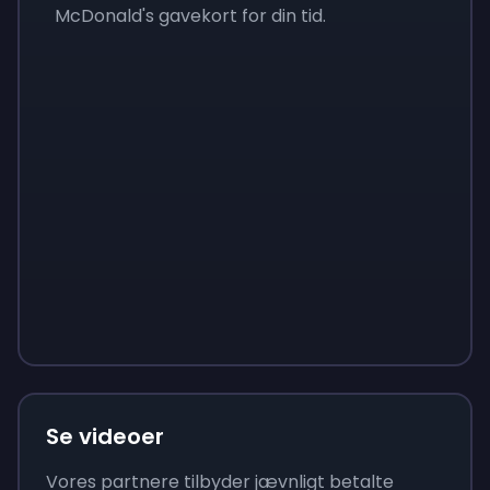
McDonald's gavekort for din tid.
Sign up
Sign up
Sign up
65 kr.
7 kr.
23 kr.
Se videoer
Vores partnere tilbyder jævnligt betalte