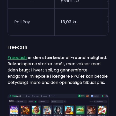
gratis G3
ques
Spø
Poll Pay
13,02 kr.
spil,
kvit
Freecash
Freecash
er den stærkeste all-round mulighed
.
Belønningerne starter småt, men vokser med
tiden brugt i hvert spil, og gennemførte
endgame-milepæle i længere RPG'er kan betale
betydeligt mere end den oprindelige tilbudspris.