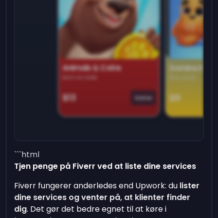
Animals & Coins
Domino Dre
Earn on side
Play daily
$13
$9
Game
```html
Tjen penge på Fiverr ved at liste dine services
Fiverr fungerer anderledes end Upwork: du
lister
dine services og venter på, at klienter finder
dig
. Det gør det bedre egnet til at køre i