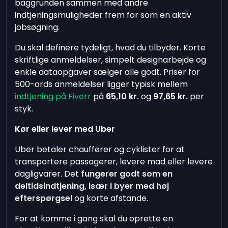
baggrunden sammen med andre
indtjeningsmuligheder frem for som en aktiv
jobsøgning.
Du skal definere tydeligt, hvad du tilbyder. Korte
skriftlige anmeldelser, simpelt designarbejde og
enkle dataopgaver sælger alle godt. Priser for
500-ords anmeldelser ligger typisk mellem
indtjening på Fiverr
på
65,10 kr.
og
97,65 kr.
per
styk.
Kør eller lever med Uber
Uber betaler chauffører og cyklister for at
transportere passagerer, levere mad eller levere
dagligvarer. Det
fungerer godt som en
deltidsindtjening, især i byer med høj
efterspørgsel
og korte afstande.
For at komme i gang skal du oprette en