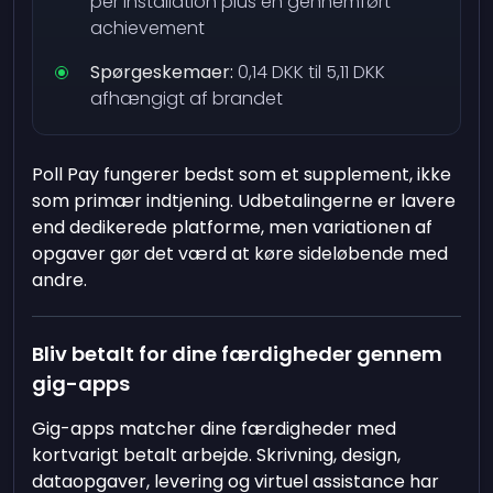
per installation plus én gennemført
achievement
Spørgeskemaer:
0,14 DKK til 5,11 DKK
afhængigt af brandet
Poll Pay fungerer bedst som et supplement, ikke
som primær indtjening. Udbetalingerne er lavere
end dedikerede platforme, men variationen af
opgaver gør det værd at køre sideløbende med
andre.
Bliv betalt for dine færdigheder gennem
gig-apps
Gig-apps matcher dine færdigheder med
kortvarigt betalt arbejde. Skrivning, design,
dataopgaver, levering og virtuel assistance har