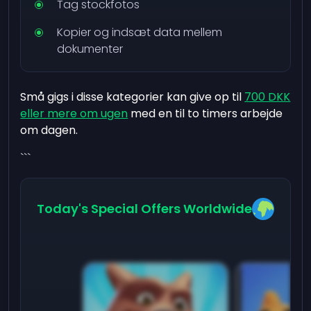
Tag stockfotos
Kopier og indsæt data mellem
dokumenter
Små gigs i disse kategorier kan give op til
700 DKK
eller mere om ugen
med en til to timers arbejde
om dagen.
```
Today's Special Offers Worldwide