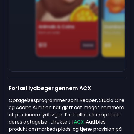
Animals & Coins
Domino Dre
Earn on side
Play daily
$13
$9
Game
Fortæl lydbøger gennem ACX
Optagelsesprogrammer som Reaper, Studio One
og Adobe Audition har gjort det meget nemmere
at producere lydbøger. Fortællere kan uploade
deres optagelser direkte til
ACX
, Audibles
produktionsmarkedsplads, og tjene provision på