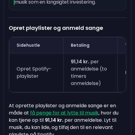
musik som en langsigtet investering.
Opret playlister og anmeld sange
Sidehustle
Betaling
Tid 
91,14 kr.
per
Opret Spotify-
anmeldelse (to
En t
playlister
timers
anmeldelse)
At oprette playlister og anmelde sange er en
måde at
få penge for at lytte til musik
, hvor du
kan tjene op til
91,14 kr.
per anmeldelse. Lyt til
musik, du kan lide, og tilføj den til en relevant
playliste på Spotify.