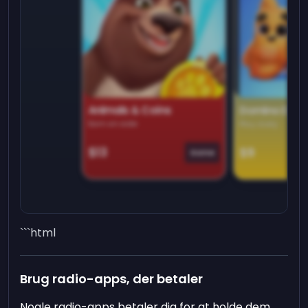
Animals & Coins
Domino Dre
Earn on side
Play daily
$13
$9
Game
```html
Brug radio-apps, der betaler
Nogle radio-apps betaler dig for at holde dem