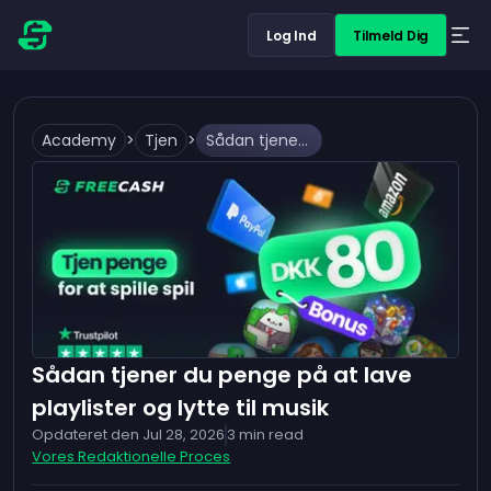
Log Ind
Tilmeld Dig
Academy
>
Tjen
>
Sådan tjener du penge på at lave playlister og lytte til musik
Sådan tjener du penge på at lave
playlister og lytte til musik
Opdateret den
Jul 28, 2026
3
min read
Vores Redaktionelle Proces