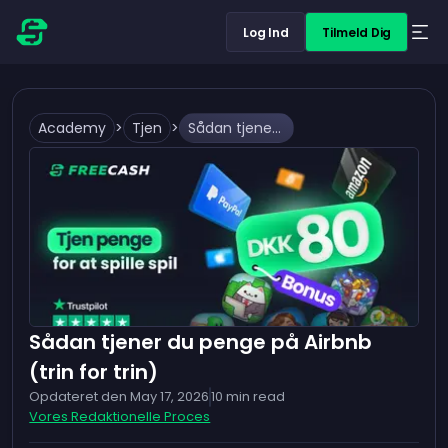
Log Ind
Tilmeld Dig
Academy
>
Tjen
>
Sådan tjener du penge på Airbnb (trin for trin)
Sådan tjener du penge på Airbnb
(trin for trin)
Opdateret den
May 17, 2026
10
min read
Vores Redaktionelle Proces