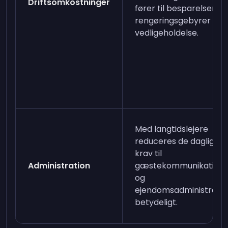
Driftsomkostninger
fører til besparelser p
rengøringsgebyrer og
vedligeholdelse.
Med langtidslejere
reduceres de daglige
krav til
Administration
gæstekommunikation
og
ejendomsadministratio
betydeligt.