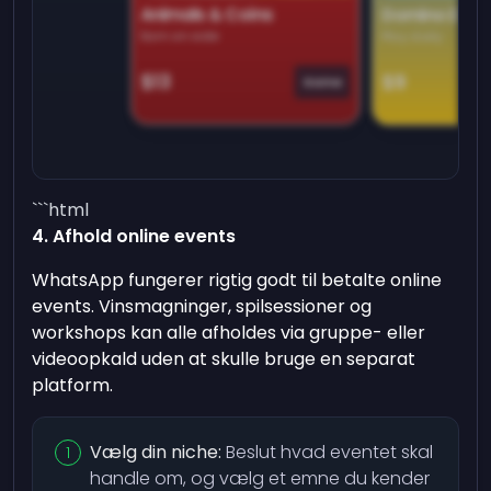
Animals & Coins
Domino Dre
Earn on side
Play daily
$13
$9
Game
```html
4. Afhold online events
WhatsApp fungerer rigtig godt til betalte online
events. Vinsmagninger, spilsessioner og
workshops kan alle afholdes via gruppe- eller
videoopkald uden at skulle bruge en separat
platform.
Vælg din niche:
Beslut hvad eventet skal
handle om, og vælg et emne du kender