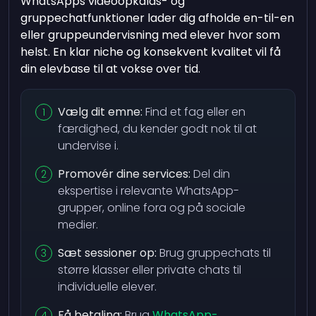
WhatsApps videoopkalds- og
gruppechatfunktioner lader dig afholde en-til-en
eller gruppeundervisning med elever hvor som
helst. En klar niche og konsekvent kvalitet vil få
din elevbase til at vokse over tid.
Vælg dit emne:
Find et fag eller en
færdighed, du kender godt nok til at
undervise i.
Promovér dine services:
Del din
ekspertise i relevante WhatsApp-
grupper, online fora og på sociale
medier.
Sæt sessioner op:
Brug gruppechats til
større klasser eller private chats til
individuelle elever.
Få betaling:
Brug
WhatsApp-