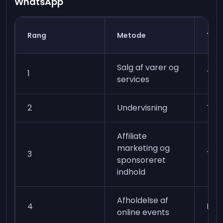
WhatsApp
Rang
Metode
Tid 
Salg af varer og
1
Tim
services
2
Undervisning
Tim
Affiliate
marketing og
3
Tim
sponsoreret
indhold
Afholdelse af
4
Dag
online events