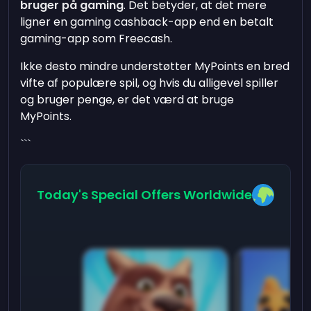
bruger på gaming
. Det betyder, at det mere
ligner en gaming cashback-app end en betalt
gaming-app som Freecash.
Ikke desto mindre understøtter MyPoints en bred
vifte af populære spil, og hvis du alligevel spiller
og bruger penge, er det værd at bruge
MyPoints.
```
Today's Special Offers Worldwide