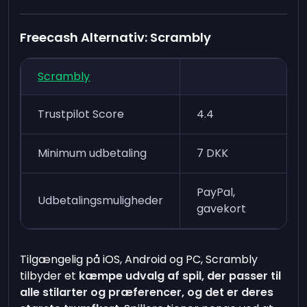
Freecash Alternativ: Scrambly
Scrambly
Trustpilot Score
4.4
Minimum udbetaling
7 DKK
PayPal,
Udbetalingsmuligheder
gavekort
Tilgængelig på iOS, Android og PC, Scrambly
tilbyder et
kæmpe udvalg af spil, der passer til
alle stilarter og præferencer, og det er deres