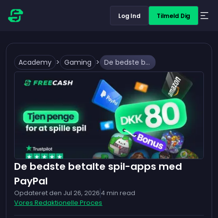
Log Ind
Tilmeld Dig
Academy
>
Gaming
>
De bedste betalte spil-apps med PayPal
De bedste betalte spil-apps med
PayPal
Opdateret den
Jul 26, 2026
4
min read
Vores Redaktionelle Proces