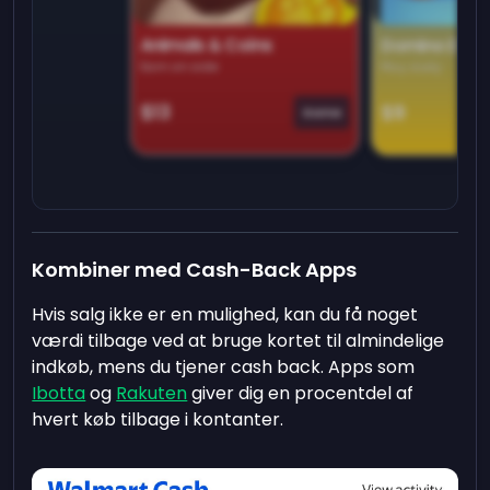
Animals & Coins
Domino Dre
Earn on side
Play daily
$13
$9
Game
Kombiner med Cash-Back Apps
Hvis salg ikke er en mulighed, kan du få noget
værdi tilbage ved at bruge kortet til almindelige
indkøb, mens du tjener cash back. Apps som
Ibotta
og
Rakuten
giver dig en procentdel af
hvert køb tilbage i kontanter.