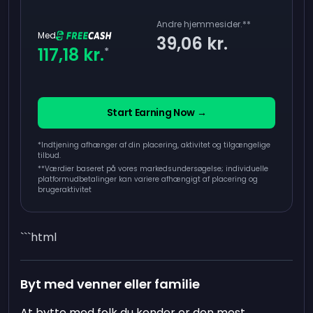
Andre hjemmesider.
**
Med
39,06 kr.
117,18 kr.
*
Start Earning Now →
*Indtjening afhænger af din placering, aktivitet og tilgængelige
tilbud.
**
Værdier baseret på vores markedsundersøgelse; individuelle
platformudbetalinger kan variere afhængigt af placering og
brugeraktivitet
```html
Byt med venner eller familie
At bytte med folk du kender er den mest