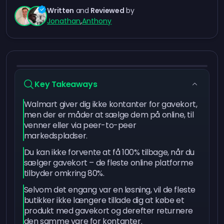
Written
and
Reviewed
by
Jonathan
,
Anthony
Key Takeaways
Walmart giver dig ikke kontanter for gavekort,
men der er måder at sælge dem på online, til
venner eller via peer-to-peer
markedspladser.
Du kan ikke forvente at få 100% tilbage, når du
sælger gavekort – de fleste online platforme
tilbyder omkring 80%.
Selvom det engang var en løsning, vil de fleste
butikker ikke længere tillade dig at købe et
produkt med gavekort og derefter returnere
den samme vare for kontanter.