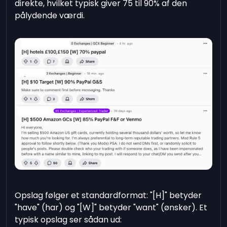
direkte, hvilket typisk giver 75 til 90% af den
pålydende værdi.
Opslag følger et standardformat: "[H]" betyder
"have" (har) og "[W]" betyder "want" (ønsker). Et
typisk opslag ser sådan ud: